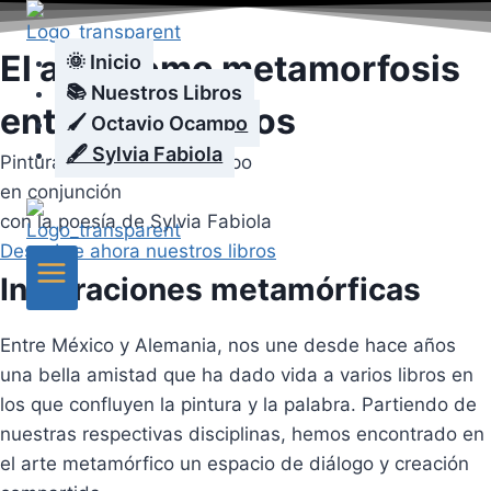
Zum
Inhalt
El arte como metamorfosis
🌞 Inicio
springen
📚 Nuestros Libros
entre los mundos
🖌️ Octavio Ocampo
🖋️ Sylvia Fabiola
Pinturas de Octavio Ocampo
en conjunción
con la poesía de Sylvia Fabiola
Descubre ahora nuestros libros
Inspiraciones metamórficas
Entre México y Alemania, nos une desde hace años
una bella amistad que ha dado vida a varios libros en
los que confluyen la pintura y la palabra. Partiendo de
nuestras respectivas disciplinas, hemos encontrado en
el arte metamórfico un espacio de diálogo y creación