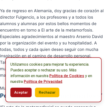
Ya de regreso en Alemania, doy gracias de corazón al
director Fulgencio, a los profesores y a todos los
alumnos y alumnas por estos bellos momentos de
encuentro en torno a El arte de la metamorfosis.
Especiales agradecimientos al maestro Arsenio David
por la organización del evento y su hospitalidad. A
todas, todos y cada quien deseo seguir con mucha
inspiración en el camino de desarrollo personal.
Talavera de la Reina es un lugar precioso con
Utilizamos cookies para mejorar tu experiencia.
muchísima historia, la cual continúa gracias a la
Puedes aceptar o rechazar su uso. Más
magnífica labor de la Escuela de Arte. ¡Felicidades!
información en nuestra
Política de Cookies
y en
nuestra
Política de Privacidad
.
Muchos saludos, Sylvia Führer FABIOLA
Aceptar
Rechazar
Pedidos “El arte de la metamorfosis“